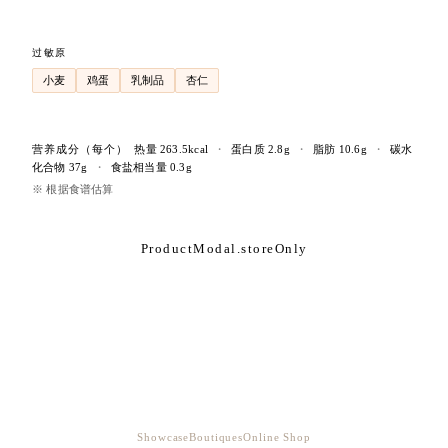
含酒精
过敏原
小麦
鸡蛋
乳制品
杏仁
营养成分
（每个）
热量
263.5
kcal
・
蛋白质
2.8
g
・
脂肪
10.6
g
・
碳水
化合物
37
g
・
食盐相当量
0.3
g
※ 根据食谱估算
ProductModal.storeOnly
Showcase
Boutiques
Online Shop