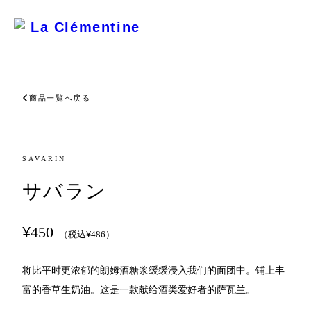
La Clémentine
商品一覧へ戻る
SAVARIN
サバラン
¥
450
¥
（税込
486
）
将比平时更浓郁的朗姆酒糖浆缓缓浸入我们的面团中。铺上丰
富的香草生奶油。这是一款献给酒类爱好者的萨瓦兰。