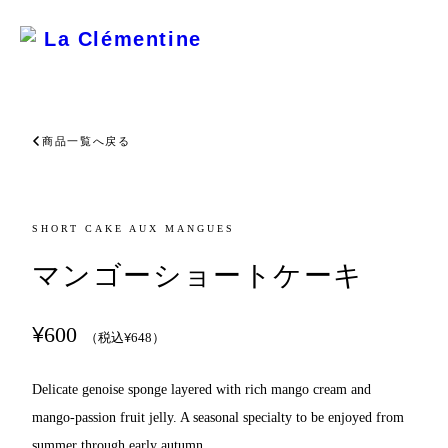
La Clémentine
商品一覧へ戻る
SHORT CAKE AUX MANGUES
マンゴーショートケーキ
¥
600
¥
（税込
648
）
Delicate genoise sponge layered with rich mango cream and 
mango-passion fruit jelly. A seasonal specialty to be enjoyed from 
summer through early autumn.