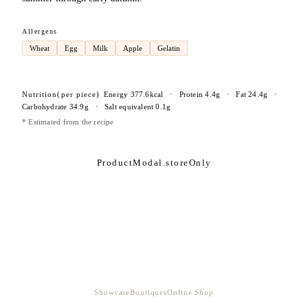
Allergens
Wheat
Egg
Milk
Apple
Gelatin
Nutrition
(per piece)
Energy
377.6
kcal
・
Protein
4.4
g
・
Fat
24.4
g
・
Carbohydrate
34.9
g
・
Salt equivalent
0.1
g
* Estimated from the recipe
ProductModal.storeOnly
Showcase
Boutiques
Online Shop