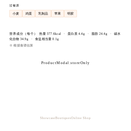
过敏原
小麦
鸡蛋
乳制品
苹果
明胶
营养成分
（每个）
热量
377.6
kcal
・
蛋白质
4.4
g
・
脂肪
24.4
g
・
碳水
化合物
34.9
g
・
食盐相当量
0.1
g
※ 根据食谱估算
ProductModal.storeOnly
Showcase
Boutiques
Online Shop