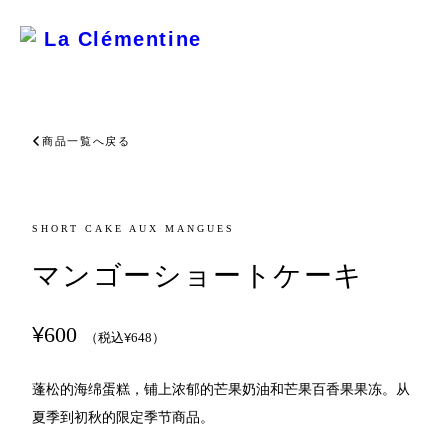
La Clémentine
商品一覧へ戻る
SHORT CAKE AUX MANGUES
マンゴーショートケーキ
¥
600
¥
（税込
648
）
蓬松的海绵蛋糕，铺上浓郁的芒果奶油和芒果百香果果冻。从
夏季到初秋的限定季节商品。