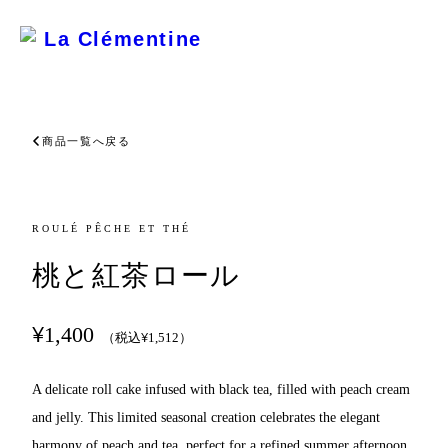
La Clémentine
商品一覧へ戻る
ROULÉ PÊCHE ET THÉ
桃と紅茶ロール
¥
1,400
¥
（税込
1,512
）
A delicate roll cake infused with black tea, filled with peach cream 
and jelly. This limited seasonal creation celebrates the elegant 
harmony of peach and tea, perfect for a refined summer afternoon.