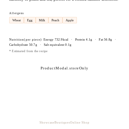
Allergens
Wheat
Egg
Milk
Peach
Apple
Nutrition
(per piece)
Energy
732.9
kcal
・
Protein
4.1
g
・
Fat
56.8
g
・
Carbohydrate
50.7
g
・
Salt equivalent
0.1
g
* Estimated from the recipe
ProductModal.storeOnly
Showcase
Boutiques
Online Shop